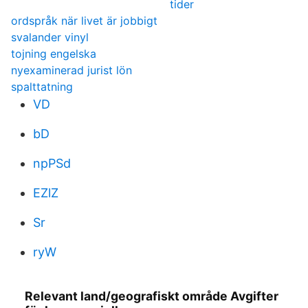
tider
ordspråk när livet är jobbigt
svalander vinyl
tojning engelska
nyexaminerad jurist lön
spalttatning
VD
bD
npPSd
EZlZ
Sr
ryW
Relevant land/geografiskt område Avgifter