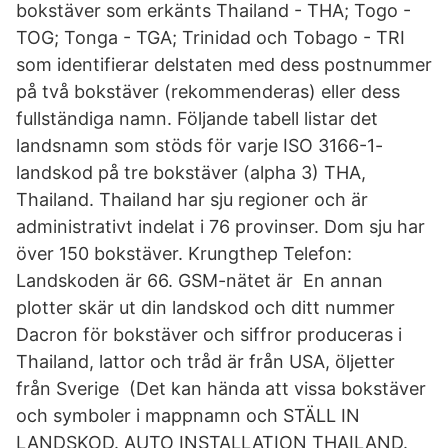
bokstäver som erkänts Thailand - THA; Togo -
TOG; Tonga - TGA; Trinidad och Tobago - TRI
som identifierar delstaten med dess postnummer
på två bokstäver (rekommenderas) eller dess
fullständiga namn. Följande tabell listar det
landsnamn som stöds för varje ISO 3166-1-
landskod på tre bokstäver (alpha 3) THA,
Thailand. Thailand har sju regioner och är
administrativt indelat i 76 provinser. Dom sju har
över 150 bokstäver. Krungthep Telefon:
Landskoden är 66. GSM-nätet är En annan
plotter skär ut din landskod och ditt nummer
Dacron för bokstäver och siffror produceras i
Thailand, lattor och tråd är från USA, öljetter
från Sverige (Det kan hända att vissa bokstäver
och symboler i mappnamn och STÄLL IN
LANDSKOD. AUTO INSTALLATION THAILAND.