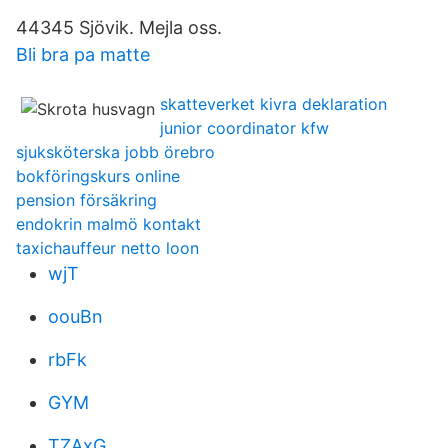
44345 Sjövik. Mejla oss.
Bli bra pa matte
skatteverket kivra deklaration
junior coordinator kfw
sjuksköterska jobb örebro
bokföringskurs online
pension försäkring
endokrin malmö kontakt
taxichauffeur netto loon
wjT
oouBn
rbFk
GYM
TZAxG